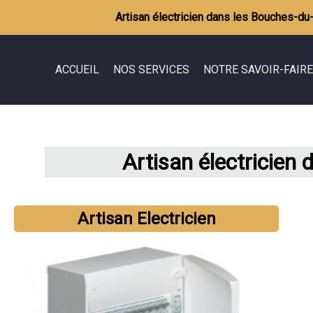
Artisan électricien dans les Bouches-d
ACCUEIL
NOS SERVICES
NOTRE SAVOIR-FAIRE
Rénovation de maison / appartement
Démolition
Extension, agrandissement de maison
Terrassement
Artisan électricien
Aménagement des combles
Maçonnerie
Maitrise d'oeuvre
Charpente
Couverture
Artisan Electricien
Ravalement
Plomberie
Electricité
Carrelage
Peinture