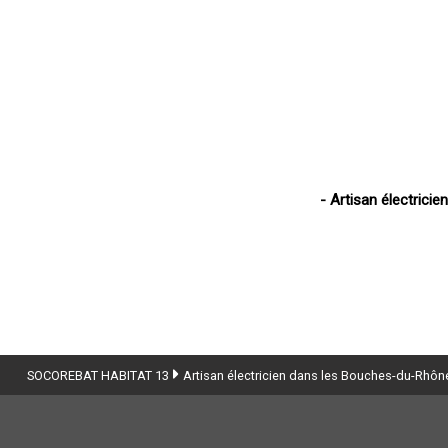
- Artisan électricie
- Artisan élect
Accueil
Artisan électricien dans les Bouches-du-Rhône
SOCOREBAT HABITAT 13
Artisan électricien dans les Bouches-du-Rhôn