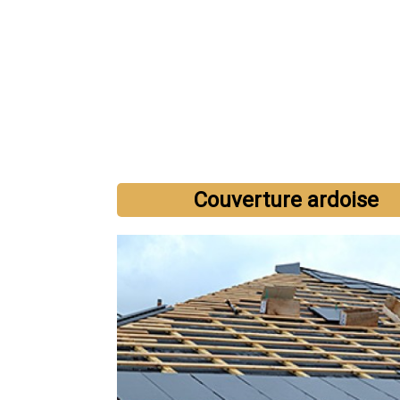
Devis plomberie
Devis carrelage
Devis démolitio
Couverture ardoise