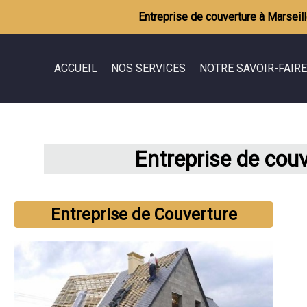
Entreprise de couverture à Marseil
ACCUEIL
NOS SERVICES
NOTRE SAVOIR-FAIRE
Rénovation de maison / appartement
Démolition
Extension, agrandissement de maison
Terrassement
Entreprise de cou
Aménagement des combles
Maçonnerie
Maitrise d'oeuvre
Charpente
Couverture
Entreprise de Couverture
Ravalement
Plomberie
Electricité
Carrelage
Peinture